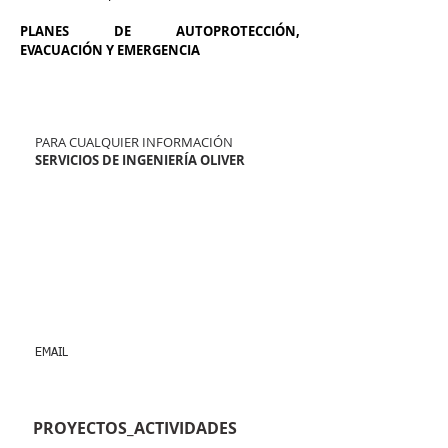
PLANES DE AUTOPROTECCIÓN,
EVACUACIÓN Y EMERGENCIA
Contacto
PARA CUALQUIER INFORMACIÓN
SERVICIOS DE INGENIERÍA OLIVER
609 878 101
871 955 764
Palma de Mallorca
Santa María del camí
C/Llarg 73, Mallorca, CP 07320
EMAIL
ingenieriaoliver@gmail.com
PROYECTOS_ACTIVIDADES