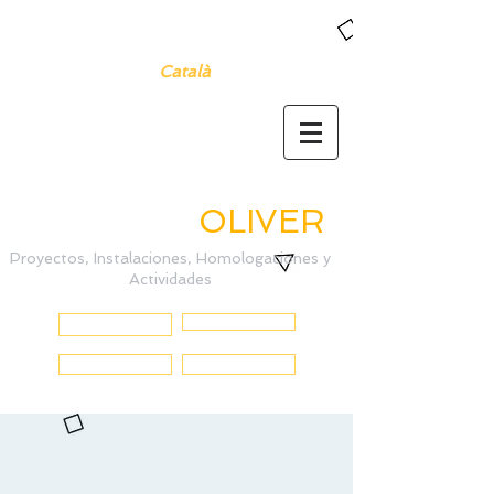
Castellano
Català
English
Servicios de
Ingeniería
OLIVER
Proyectos, Instalaciones, Homologaciones y
Actividades
INICIO
QUIENES SOMOS
SERVICIOS
CONTACTO