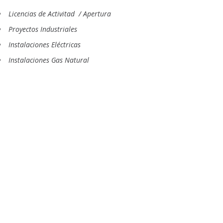
Licencias de Activitad / Apertura
Proyectos Industriales
Instalaciones Eléctricas
Instalaciones Gas Natural
Energías Renovables
Instalaciones Petrolíferas y GLP
Instalaciones Contra Incendios
Instalaciones de Climatización
Proyectos Sanitarios y Suministro
Naves Industriales y Agrícolas
Almacenamiento de Productos Químicos
Homologación Reformas en Vehículos
Fichas Técnicas Reducidas​
Planes de Evacuación y Emergenia